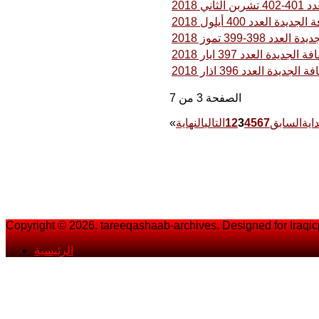
ني 2018
لجديدة العدد 400 أيلول 2018
عدد 398-399 تموز 2018
ة الجديدة العدد 397 ايار 2018
ة الجديدة العدد 396 اذار 2018
الصفحة 3 من 7
داية
السابق
7
6
5
4
3
2
1
التالي
النهاية
«
Copyright © 2026. tareeqashaab-archives. Designed for Iraqi
الرئيسية